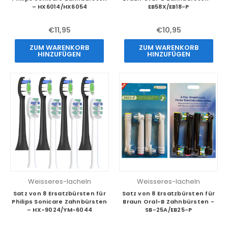
– HX6014/HX6054
EB58X/EB18-P
€11,95
€10,95
ZUM WARENKORB
ZUM WARENKORB
HINZUFÜGEN
HINZUFÜGEN
Weisseres-lacheln
Weisseres-lacheln
Satz von 8 Ersatzbürsten für
Satz von 8 Ersatzbürsten für
Philips Sonicare Zahnbürsten
Braun Oral-B Zahnbürsten -
– HX-9024/YM-6044
SB-25A/EB25-P