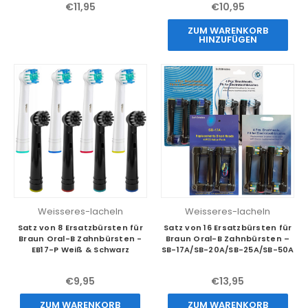
€11,95
€10,95
ZUM WARENKORB
HINZUFÜGEN
Weisseres-lacheln
Weisseres-lacheln
Satz von 8 Ersatzbürsten für
Satz von 16 Ersatzbürsten für
Braun Oral-B Zahnbürsten -
Braun Oral-B Zahnbürsten –
EB17-P Weiß & Schwarz
SB-17A/SB-20A/SB-25A/SB-50A
€9,95
€13,95
ZUM WARENKORB
ZUM WARENKORB