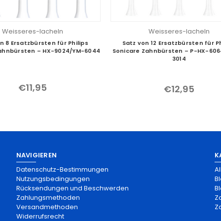
Weisseres-lacheln
Weisseres-lacheln
n 8 Ersatzbürsten für Philips
Satz von 12 Ersatzbürsten für Ph
Zahnbürsten – HX-9024/YM-6044
Sonicare Zahnbürsten – P-HX-60
3014
€11,95
€12,95
NAVIGIEREN
K
Datenschutz-Bestimmungen
A
Nutzungsbedingungen
B
Rücksendungen und Beschwerden
Bl
Zahlungsmethoden
Z
Versandmethoden
Z
Widerrufsrecht