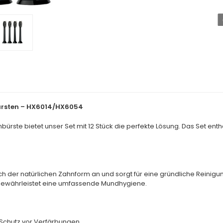
Zahnbürsten
Zahnbürsten
–
–
HX6014/HX6054
HX6014/HX6054
verringern
erhöhen
nbürsten – HX6014/HX6054
bürste bietet unser Set mit 12 Stück die perfekte Lösung. Das Set enthä
ch der natürlichen Zahnform an und sorgt für eine gründliche Reinigu
 gewährleistet eine umfassende Mundhygiene.
 Schutz vor Verfärbungen.