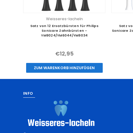
Weisseres-lacheln
Satz von 12 Ersatzbürsten für Philips
Satz vo
Sonicare Zahnbürsten -
Sonicare 
YM9024/YM6044/YM9034
€12,95
ZUM WARENKORB HINZUFÜGEN
INFO