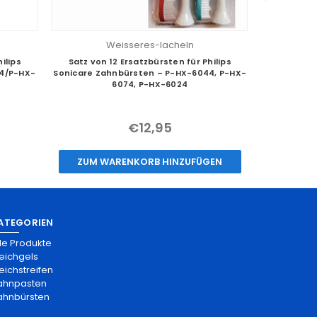
Weisseres-lacheln
ilips
Satz von 12 Ersatzbürsten für Philips
Satz von 8 
64/P-HX-
Sonicare Zahnbürsten – P-HX-6044, P-HX-
Zahn
6074, P-HX-6024
€12,95
ZUM 
ZUM WARENKORB HINZUFÜGEN
ATEGORIEN
lle Produkte
leichgels
eichstreifen
ahnpasten
ahnbürsten