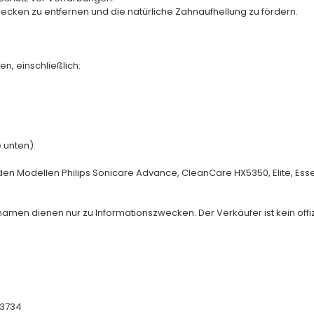
lecken zu entfernen und die natürliche Zahnaufhellung zu fördern.
en, einschließlich:
 unten).
den Modellen Philips Sonicare Advance, CleanCare HX5350, Elite, Ess
nnamen dienen nur zu Informationszwecken. Der Verkäufer ist kein offizi
X3734