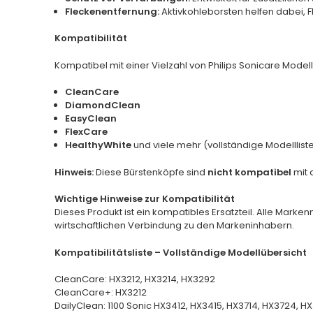
Fleckenentfernung:
Aktivkohleborsten helfen dabei, F
Kompatibilität
Kompatibel mit einer Vielzahl von Philips Sonicare Modell
CleanCare
DiamondClean
EasyClean
FlexCare
HealthyWhite
und viele mehr (vollständige Modellliste
Hinweis:
Diese Bürstenköpfe sind
nicht kompatibel
mit 
Wichtige Hinweise zur Kompatibilität
Dieses Produkt ist ein kompatibles Ersatzteil. Alle Marke
wirtschaftlichen Verbindung zu den Markeninhabern.
Kompatibilitätsliste – Vollständige Modellübersicht
CleanCare: HX3212, HX3214, HX3292
CleanCare+: HX3212
DailyClean: 1100 Sonic HX3412, HX3415, HX3714, HX3724, H