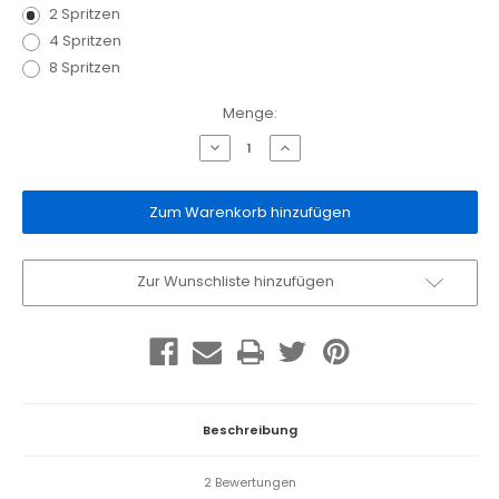
2 Spritzen
4 Spritzen
8 Spritzen
Aktueller
Menge:
Lagerbestand:
Menge
Menge
von
von
Bleichgele
Bleichgele
Opalescence
Opalescence
PF16%
PF16%
Melon
Melon
verringern
erhöhen
Zur Wunschliste hinzufügen
Beschreibung
2 Bewertungen