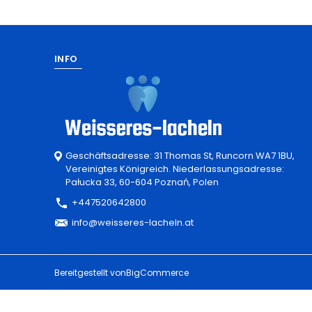
INFO
Geschäftsadresse: 31 Thomas St, Runcorn WA7 1BU,
Vereinigtes Königreich. Niederlassungsadresse:
Pałucka 33, 60-604 Poznań, Polen
+447520642800
info@weisseres-lacheln.at
Bereitgestellt von
BigCommerce