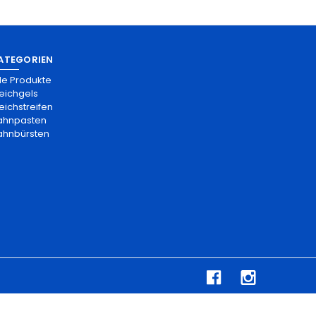
ATEGORIEN
lle Produkte
leichgels
eichstreifen
ahnpasten
ahnbürsten