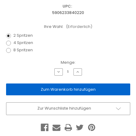
UPC:
5906233840220
Ihre Wahl:
(Erforderlich)
2 Spritzen
4 Spritzen
8 Spritzen
Aktueller
Menge:
Lagerbestand:
Menge
Menge
von
von
Bleichgele
Bleichgele
Opalescence
Opalescence
PF15%
PF15%
Mint
Mint
verringern
erhöhen
Zur Wunschliste hinzufügen